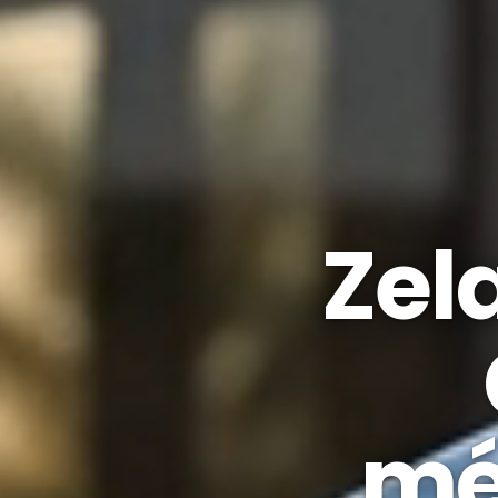
Zel
mé