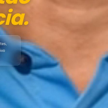
ia.
tes,
ivo