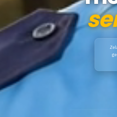
se
Zel
ge