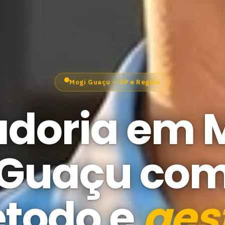
Mogi Guaçu — SP e Região
adoria em 
Guaçu co
todo e
ges