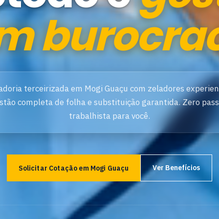
m burocrac
adoria terceirizada em Mogi Guaçu com zeladores experien
stão completa de folha e substituição garantida. Zero pass
trabalhista para você.
Ver Benefícios
Solicitar Cotação em Mogi Guaçu