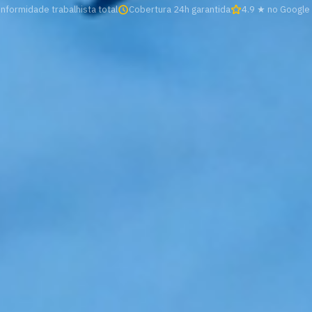
nformidade trabalhista total
Cobertura 24h garantida
4.9 ★ no Google