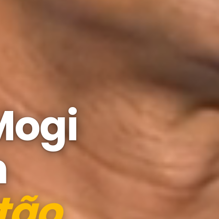
Mogi
m
tão