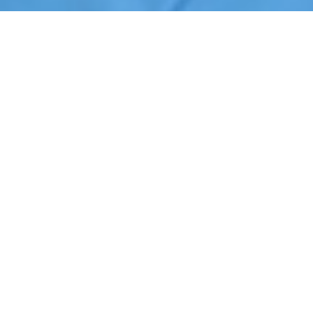
Início
›
Limpeza
›
Mogi Guaçu
Cotação de Limpeza em Mogi Guaçu
Orçamento de Limpeza em Mogi Guaçu
Empresa de Limpeza em Mogi Guaçu
Serviços Terceirizados de Limpeza em Mogi Guaçu
Contrate Limpeza em Mogi Guaçu
Por que contratar
Limpeza
em Mogi
Guaçu?