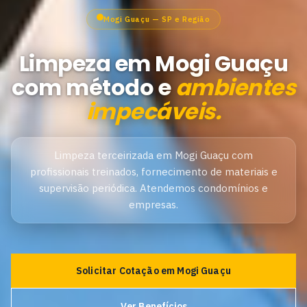
Mogi Guaçu — SP e Região
Limpeza em Mogi Guaçu
com método e
ambientes
impecáveis.
Limpeza terceirizada em Mogi Guaçu com
profissionais treinados, fornecimento de materiais e
supervisão periódica. Atendemos condomínios e
empresas.
Solicitar Cotação em Mogi Guaçu
Ver Benefícios