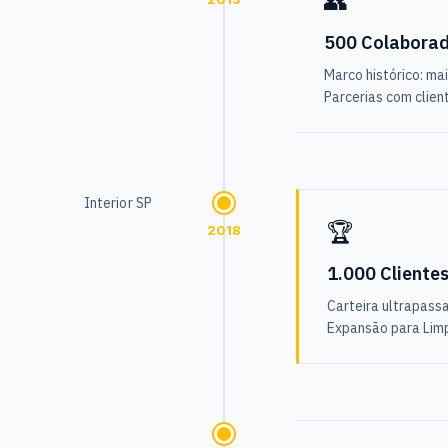
👥
500 Colabora
Marco histórico: ma
Parcerias com clien
Interior SP
🏆
2018
1.000 Cliente
Carteira ultrapass
Expansão para Limp