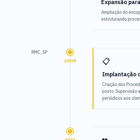
Expansão par
Ampliação do escopo
estruturando proce
RMC, SP
📋
2008
Implantação 
Criação dos Proced
posto. Supervisão a
periódicos aos clie
2013