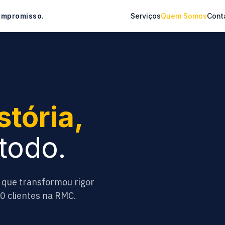
ompromisso.
Serviços
Quem Somos
Cont
stória,
todo.
a que transformou rigor
0 clientes na RMC.