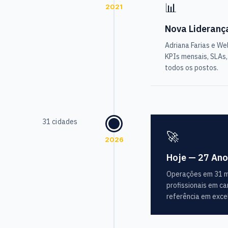
📊
2021
Nova Lideranç
Adriana Farias e We
KPIs mensais, SLAs
todos os postos.
31 cidades
🚀
2026
Hoje — 27 Ano
Operações em 31 mun
profissionais em c
referência em exce