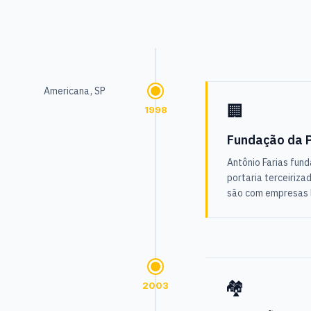
Americana, SP
🏢
1998
Fundação da 
Antônio Farias fun
portaria terceiriza
são com empresas l
🏘️
2003