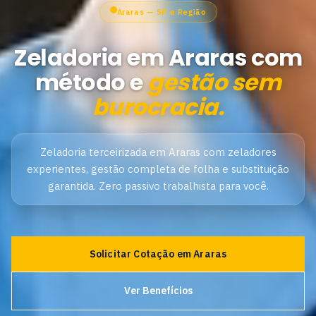
Araras — SP e Região
Zeladoria em Araras com
método e
gestão sem
burocracia.
Zeladoria terceirizada em Araras com zeladores
experientes, gestão completa de folha e substituição
garantida. Zero passivo trabalhista para você.
Solicitar Cotação em Araras
Ver Benefícios