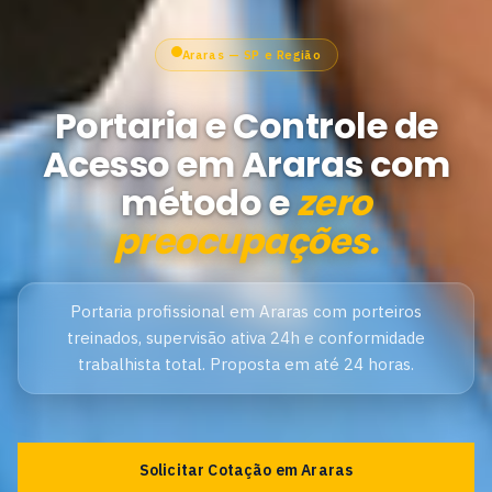
Araras — SP e Região
Portaria e Controle de
Acesso em Araras com
método e
zero
preocupações.
Portaria profissional em Araras com porteiros
treinados, supervisão ativa 24h e conformidade
trabalhista total. Proposta em até 24 horas.
Solicitar Cotação em Araras