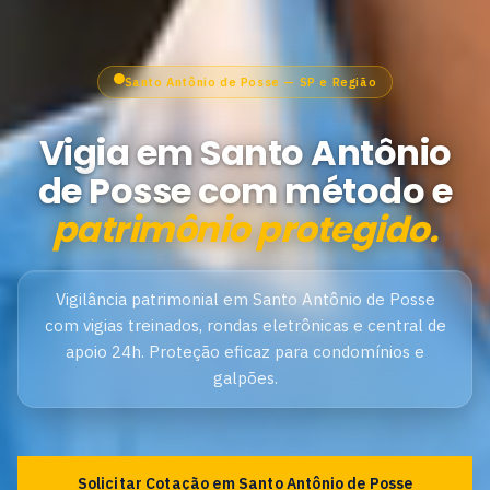
Santo Antônio de Posse — SP e Região
Vigia em Santo Antônio
de Posse com método e
patrimônio protegido.
Vigilância patrimonial em Santo Antônio de Posse
com vigias treinados, rondas eletrônicas e central de
apoio 24h. Proteção eficaz para condomínios e
galpões.
Solicitar Cotação em Santo Antônio de Posse