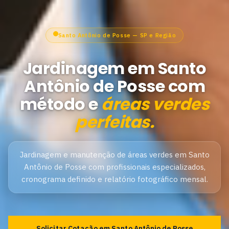
Santo Antônio de Posse — SP e Região
Jardinagem em Santo
Antônio de Posse com
método e
áreas verdes
perfeitas.
Jardinagem e manutenção de áreas verdes em Santo
Antônio de Posse com profissionais especializados,
cronograma definido e relatório fotográfico mensal.
Solicitar Cotação em Santo Antônio de Posse