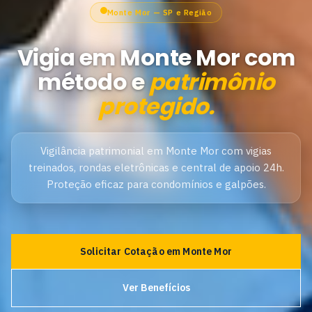
Monte Mor — SP e Região
Vigia em Monte Mor com
método e
patrimônio
protegido.
Vigilância patrimonial em Monte Mor com vigias
treinados, rondas eletrônicas e central de apoio 24h.
Proteção eficaz para condomínios e galpões.
Solicitar Cotação em Monte Mor
Ver Benefícios