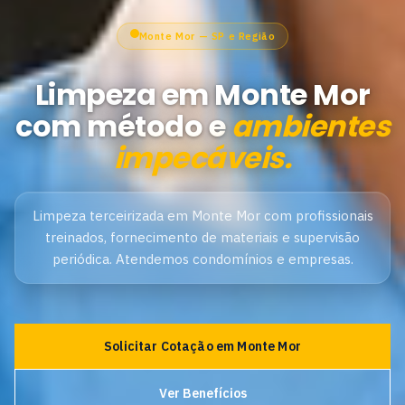
Monte Mor — SP e Região
Limpeza em Monte Mor
com método e
ambientes
impecáveis.
Limpeza terceirizada em Monte Mor com profissionais
treinados, fornecimento de materiais e supervisão
periódica. Atendemos condomínios e empresas.
Solicitar Cotação em Monte Mor
Ver Benefícios