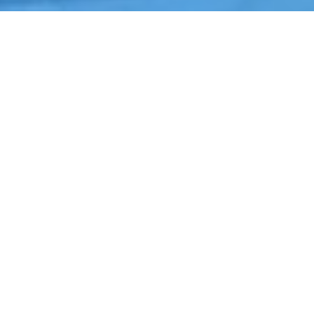
Início
›
Limpeza
›
Monte Mor
Cotação de Limpeza em Monte Mor
Orçamento de Limpeza em Monte Mor
Empresa de Limpeza em Monte Mor
Serviços Terceirizados de Limpeza em Monte Mor
Contrate Limpeza em Monte Mor
Por que contratar
Limpeza
em Monte
Mor?