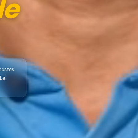
de
postos
Lei