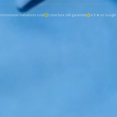
nformidade trabalhista total
Cobertura 24h garantida
4.9 ★ no Google