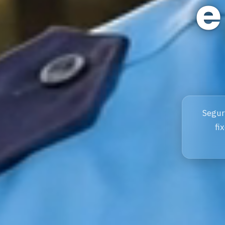
Segur
fi