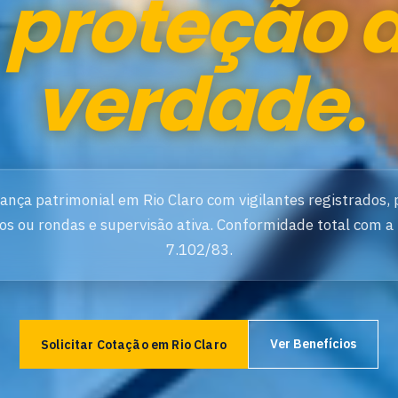
e
proteção 
verdade.
ança patrimonial em Rio Claro com vigilantes registrados, 
xos ou rondas e supervisão ativa. Conformidade total com a 
7.102/83.
Ver Benefícios
Solicitar Cotação em Rio Claro