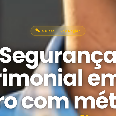
Rio Claro — SP e Região
Seguranç
rimonial em
ro com mé