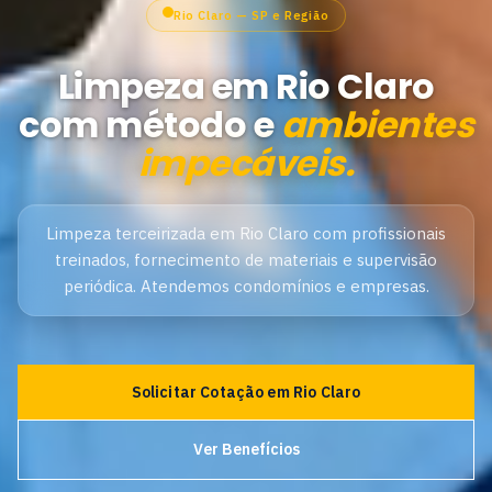
Rio Claro — SP e Região
Limpeza em Rio Claro
com método e
ambientes
impecáveis.
Limpeza terceirizada em Rio Claro com profissionais
treinados, fornecimento de materiais e supervisão
periódica. Atendemos condomínios e empresas.
Solicitar Cotação em Rio Claro
Ver Benefícios