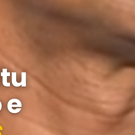
tu
 e
s