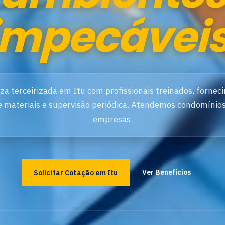
impecáveis
za terceirizada em Itu com profissionais treinados, fornec
e materiais e supervisão periódica. Atendemos condomínios
empresas.
Ver Benefícios
Solicitar Cotação em Itu