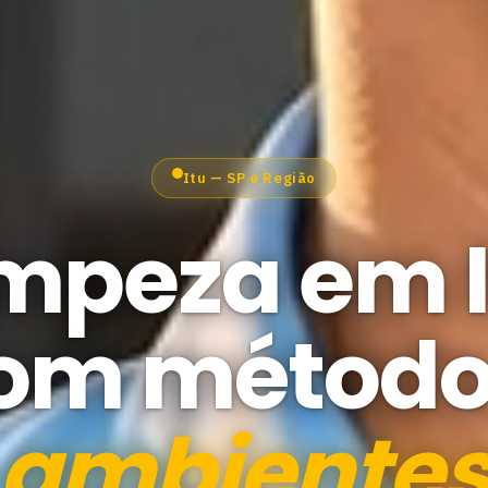
Itu — SP e Região
impeza em I
om método
ambiente