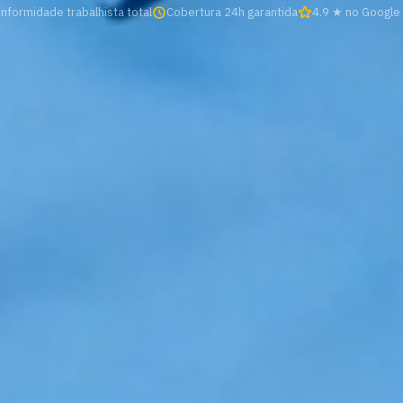
nformidade trabalhista total
Cobertura 24h garantida
4.9 ★ no Google