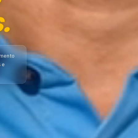
.
imento
 e