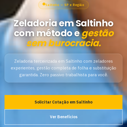
Saltinho — SP e Região
Zeladoria em Saltinho
com método e
gestão
sem burocracia.
Zeladoria terceirizada em Saltinho com zeladores
experientes, gestão completa de folha e substituição
garantida. Zero passivo trabalhista para você.
Solicitar Cotação em Saltinho
Ver Benefícios