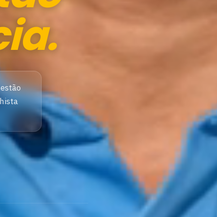
ia.
gestão
hista