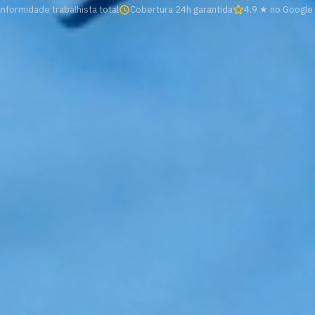
nformidade trabalhista total
Cobertura 24h garantida
4.9 ★ no Google