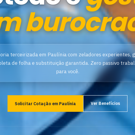
m burocrac
oria terceirizada em Paulínia com zeladores experientes, 
leta de folha e substituição garantida. Zero passivo trabal
para você.
Ver Benefícios
Solicitar Cotação em Paulínia