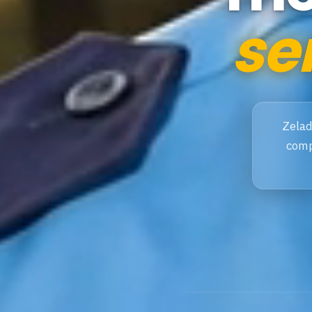
se
Zelad
comp