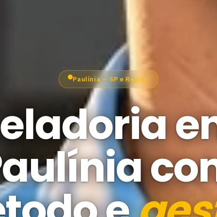
Paulínia — SP e Região
eladoria 
aulínia c
todo e
ges