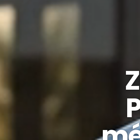
Z
P
mé