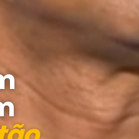
em
om
tão