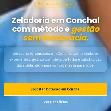
Conchal — SP e Região
Zeladoria em Conchal
com método e
gestão
sem burocracia.
Zeladoria terceirizada em Conchal com zeladores
experientes, gestão completa de folha e substituição
garantida. Zero passivo trabalhista para você.
Solicitar Cotação em Conchal
Ver Benefícios