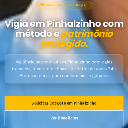
Pinhalzinho — SP e Região
Vigia em Pinhalzinho com
método e
patrimônio
protegido.
Vigilância patrimonial em Pinhalzinho com vigias
treinados, rondas eletrônicas e central de apoio 24h.
Proteção eficaz para condomínios e galpões.
Solicitar Cotação em Pinhalzinho
Ver Benefícios