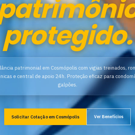
patrimôni
protegido.
ilância patrimonial em Cosmópolis com vigias treinados, ro
ônicas e central de apoio 24h. Proteção eficaz para condomí
galpões.
Ver Benefícios
Solicitar Cotação em Cosmópolis