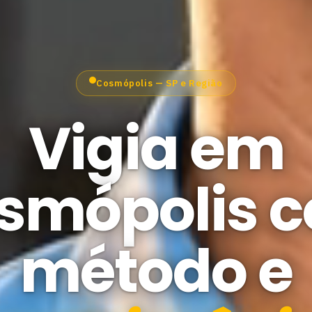
Cosmópolis — SP e Região
Vigia em
smópolis 
método e