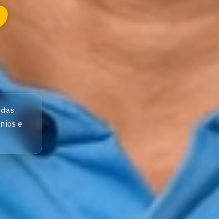
o
ndas
nios e