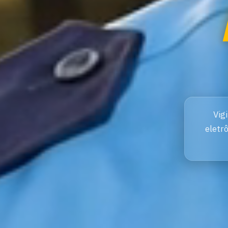
Vig
eletr