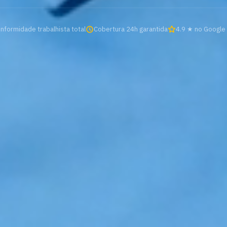
nformidade trabalhista total
Cobertura 24h garantida
4.9 ★ no Google