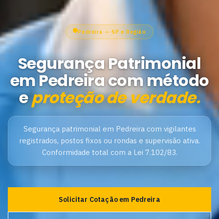
Pedreira — SP e Região
Segurança Patrimonial
em Pedreira com método
e
proteção de verdade.
Segurança patrimonial em Pedreira com vigilantes
registrados, postos fixos ou rondas e supervisão ativa.
Conformidade total com a Lei 7.102/83.
Solicitar Cotação em Pedreira