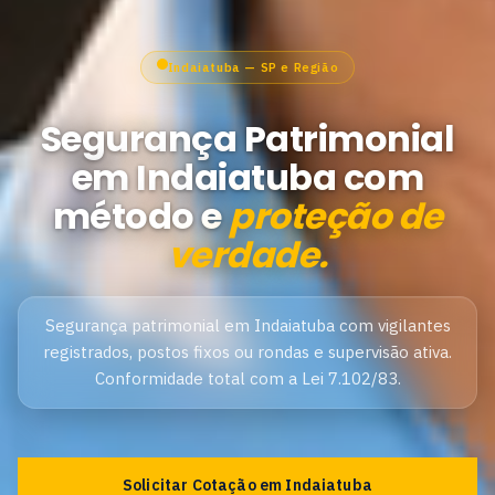
Indaiatuba — SP e Região
Segurança Patrimonial
em Indaiatuba com
método e
proteção de
verdade.
Segurança patrimonial em Indaiatuba com vigilantes
registrados, postos fixos ou rondas e supervisão ativa.
Conformidade total com a Lei 7.102/83.
Solicitar Cotação em Indaiatuba