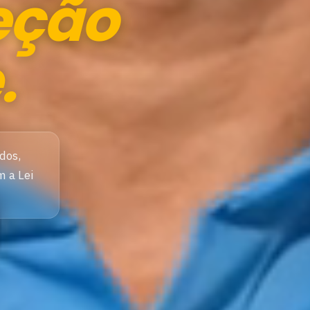
eção
.
dos,
m a Lei