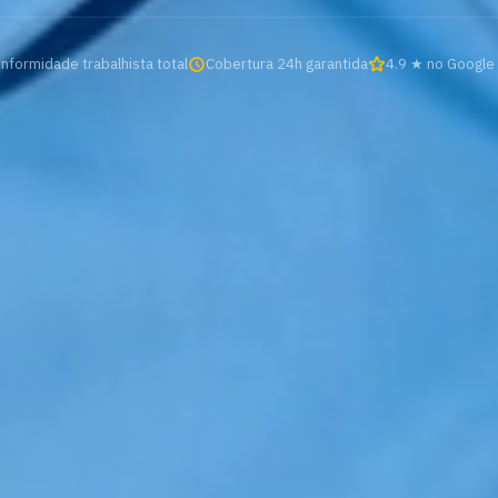
nformidade trabalhista total
Cobertura 24h garantida
4.9 ★ no Google