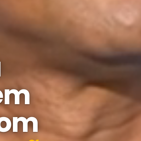
a
 em
com