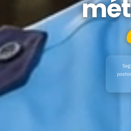
mét
Seg
postos