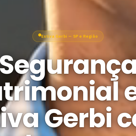
Estiva Gerbi — SP e Região
Seguranç
trimonial
tiva Gerbi 