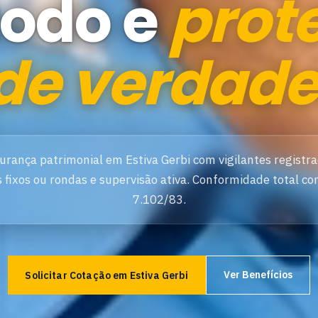
odo e
prot
de verdade
urança patrimonial em Estiva Gerbi com vigilantes registra
 fixos ou rondas e supervisão ativa. Conformidade total co
7.102/83.
Ver Benefícios
Solicitar Cotação em Estiva Gerbi