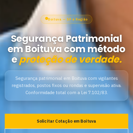
Boituva — SP e Região
Segurança Patrimonial
em Boituva com método
e
proteção de verdade.
Segurança patrimonial em Boituva com vigilantes
registrados, postos fixos ou rondas e supervisão ativa.
Conformidade total com a Lei 7.102/83.
Solicitar Cotação em Boituva