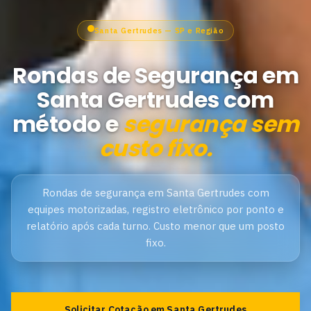
Santa Gertrudes — SP e Região
Rondas de Segurança em
Santa Gertrudes com
método e
segurança sem
custo fixo.
Rondas de segurança em Santa Gertrudes com
equipes motorizadas, registro eletrônico por ponto e
relatório após cada turno. Custo menor que um posto
fixo.
Solicitar Cotação em Santa Gertrudes