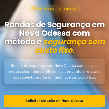
Nova Odessa — SP e Região
Rondas de Segurança em
Nova Odessa com
método e
segurança sem
custo fixo.
Rondas de segurança em Nova Odessa com equipes
motorizadas, registro eletrônico por ponto e relatório
após cada turno. Custo menor que um posto fixo.
Solicitar Cotação em Nova Odessa