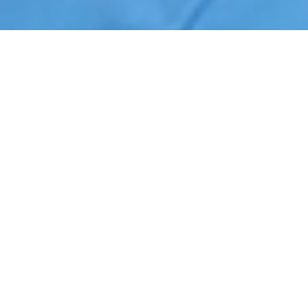
Início
›
Rondas de Segurança
›
Nova Odessa
Cotação de Rondas de Segurança em Nova Odessa
Orçamento de Rondas de Segurança em Nova Odessa
Empresa de Rondas de Segurança em Nova Odessa
Serviços Terceirizados de Rondas de Segurança em Nova Odessa
Contrate Rondas de Segurança em Nova Odessa
Por que contratar
Rondas de Segurança