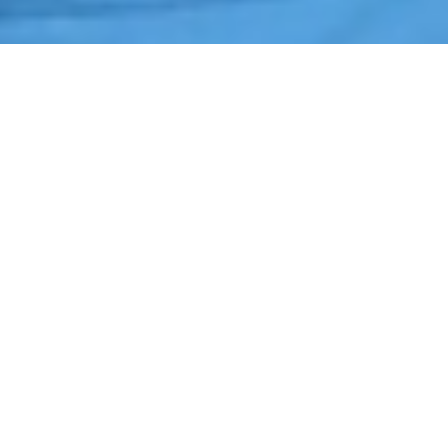
Início
›
Rondas de Segurança
›
Capivari
Cotação de Rondas de Segurança em Capivari
Orçamento de Rondas de Segurança em Capivari
Empresa de Rondas de Segurança em Capivari
Serviços Terceirizados de Rondas de Segurança em Capivari
Contrate Rondas de Segurança em Capivari
Por que contratar
Rondas de Segurança