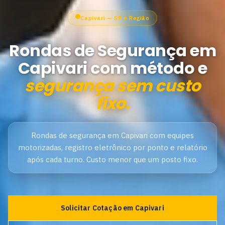
Capivari — SP e Região
Rondas de Segurança em
Capivari com método e
segurança sem custo
fixo.
Rondas de segurança em Capivari com equipes
motorizadas, registro eletrônico por ponto e relatório
após cada turno. Custo menor que um posto fixo.
Solicitar Cotação em Capivari