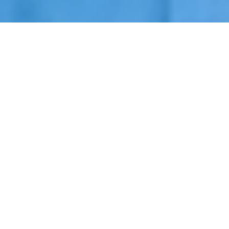
Início
›
Rondas de Segurança
›
Anhembi
Cotação de Rondas de Segurança em Anhembi
Orçamento de Rondas de Segurança em Anhembi
Empresa de Rondas de Segurança em Anhembi
Serviços Terceirizados de Rondas de Segurança em Anhembi
Contrate Rondas de Segurança em Anhembi
Por que contratar
Rondas de Segurança