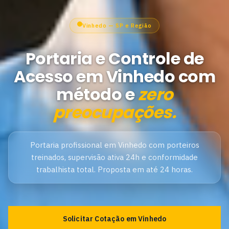
Vinhedo — SP e Região
Portaria e Controle de
Acesso em Vinhedo com
método e
zero
preocupações.
Portaria profissional em Vinhedo com porteiros
treinados, supervisão ativa 24h e conformidade
trabalhista total. Proposta em até 24 horas.
Solicitar Cotação em Vinhedo