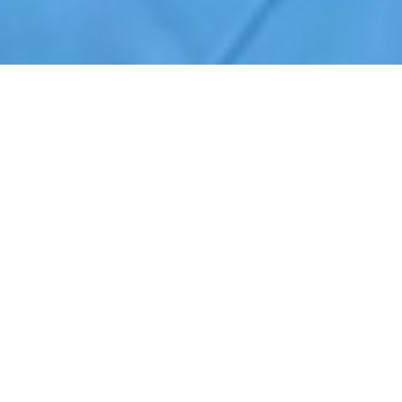
Início
›
Portaria e Controle de Acesso
›
Itupeva
Cotação de Portaria e Controle de Acesso em Itupeva
Orçamento de Portaria e Controle de Acesso em Itupeva
Empresa de Portaria e Controle de Acesso em Itupeva
Serviços Terceirizados de Portaria e Controle de Acesso em Itupeva
Contrate Portaria e Controle de Acesso em Itupeva