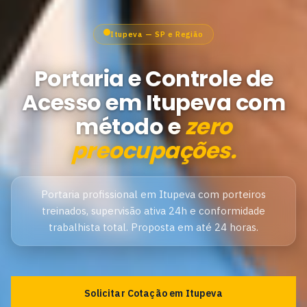
Itupeva — SP e Região
Portaria e Controle de
Acesso em Itupeva com
método e
zero
preocupações.
Portaria profissional em Itupeva com porteiros
treinados, supervisão ativa 24h e conformidade
trabalhista total. Proposta em até 24 horas.
Solicitar Cotação em Itupeva