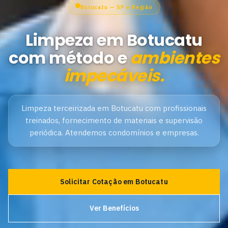
Botucatu — SP e Região
Limpeza em Botucatu
com método e
ambientes
impecáveis.
Limpeza terceirizada em Botucatu com profissionais
treinados, fornecimento de materiais e supervisão
periódica. Atendemos condomínios e empresas.
Solicitar Cotação em Botucatu
Ver Benefícios