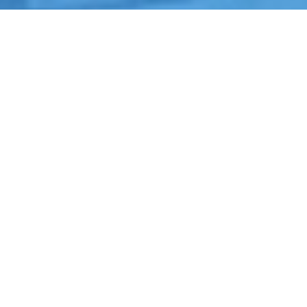
Início
›
Jardinagem
›
Várzea Paulista
Cotação de Jardinagem em Várzea Paulista
Orçamento de Jardinagem em Várzea Paulista
Empresa de Jardinagem em Várzea Paulista
Serviços Terceirizados de Jardinagem em Várzea Paulista
Contrate Jardinagem em Várzea Paulista
Por que contratar
Jardinagem
em
Várzea Paulista?