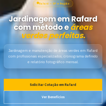
Rafard — SP e Região
Jardinagem em Rafard
com método e
áreas
verdes perfeitas.
Jardinagem e manutenção de áreas verdes em Rafard
com profissionais especializados, cronograma definido
e relatório fotográfico mensal.
Solicitar Cotação em Rafard
Ver Benefícios