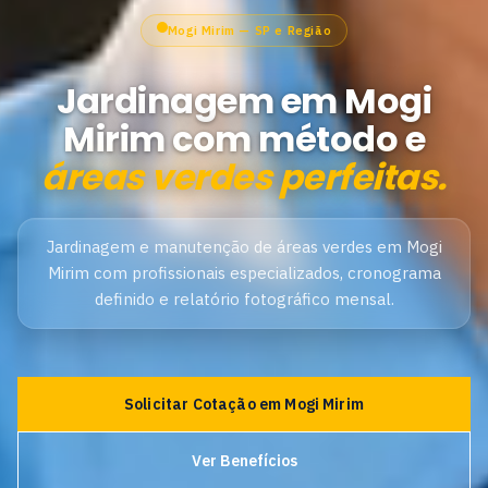
Mogi Mirim — SP e Região
Jardinagem em Mogi
Mirim com método e
áreas verdes perfeitas.
Jardinagem e manutenção de áreas verdes em Mogi
Mirim com profissionais especializados, cronograma
definido e relatório fotográfico mensal.
Solicitar Cotação em Mogi Mirim
Ver Benefícios